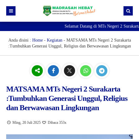
Selamat Datang di MTs Negeri 2 Surakarta 
Beranda
Berita
Anda disini :
Home
-
Kegiatan
-
MATSAMA MTs Negeri 2 Surakarta
:Tumbuhkan Generasi Unggul, Religius dan Berwawasan Lingkungan
Profil Madrasah
PTK
Visi Misi
Kurikulum
Sejarah Madrasah
Guru & Tendik
Kesiswaan
Struktur Organisasi
Raport Digital Madrasah
MATSAMA MTs Negeri 2 Surakarta
:Tumbuhkan Generasi Unggul, Religius
PMBM 2026/2027
Simpatika
Ekstrakurikuler
dan Berwawasan Lingkungan
Online CBT
Brosur PMBM
Video Tutorial Pendaftaran
Ming, 20 Juli 2025
Dibaca 353x
Link Pendaftaran