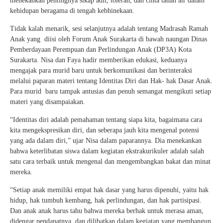
menekankan pentingnya sikap adil, toleran, dan cinta tanah air dalam
kehidupan beragama di tengah kebhinekaan.
Tidak kalah menarik, sesi selanjutnya adalah tentang Madrasah Ramah
Anak yang diisi oleh Forum Anak Surakarta di bawah naungan Dinas
Pemberdayaan Perempuan dan Perlindungan Anak (DP3A) Kota
Surakarta. Nisa dan Faya hadir memberikan edukasi, keduanya
mengajak para murid baru untuk berkomunikasi dan berinteraksi
melalui paparan materi tentang Identitas Diri dan Hak- hak Dasar Anak.
Para murid baru tampak antusias dan penuh semangat mengikuti setiap
materi yang disampaiakan.
“Identitas diri adalah pemahaman tentang siapa kita, bagaimana cara
kita mengekspresikan diri, dan seberapa jauh kita mengenal potensi
yang ada dalam diri,” ujar Nisa dalam paparannya. Dia menekankan
bahwa keterlibatan siswa dalam kegiatan ekstrakurikuler adalah salah
satu cara terbaik untuk mengenal dan mengembangkan bakat dan minat
mereka.
“Setiap anak memiliki empat hak dasar yang harus dipenuhi, yaitu hak
hidup, hak tumbuh kembang, hak perlindungan, dan hak partisipasi.
Dan anak anak harus tahu bahwa mereka berhak untuk merasa aman,
didengar pendapatnya, dan dilibatkan dalam kegiatan yang membangun