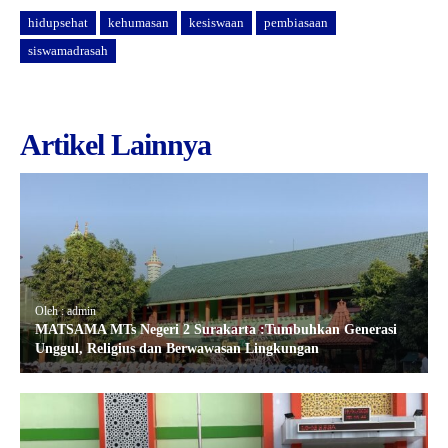
hidupsehat
kehumasan
kesiswaan
pembiasaan
siswamadrasah
Artikel Lainnya
Oleh : admin
MATSAMA MTs Negeri 2 Surakarta :Tumbuhkan Generasi
Unggul, Religius dan Berwawasan Lingkungan