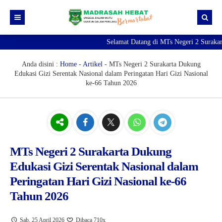
Selamat Datang di MTs Negeri 2 Surakarta
Beranda
Berita
Anda disini :
Home
-
Artikel
-
MTs Negeri 2 Surakarta Dukung
Edukasi Gizi Serentak Nasional dalam Peringatan Hari Gizi Nasional
Profil Madrasah
ke-66 Tahun 2026
PTK
Visi Misi
Kurikulum
Sejarah Madrasah
Guru & Tendik
Kesiswaan
Struktur Organisasi
Raport Digital Madrasah
MTs Negeri 2 Surakarta Dukung
PMBM 2026/2027
Simpatika
Ekstrakurikuler
Edukasi Gizi Serentak Nasional dalam
Online CBT
Brosur PMBM
Peringatan Hari Gizi Nasional ke-66
Tahun 2026
Video Tutorial Pendaftaran
Link Pendaftaran
Sab, 25 April 2026
Dibaca 710x