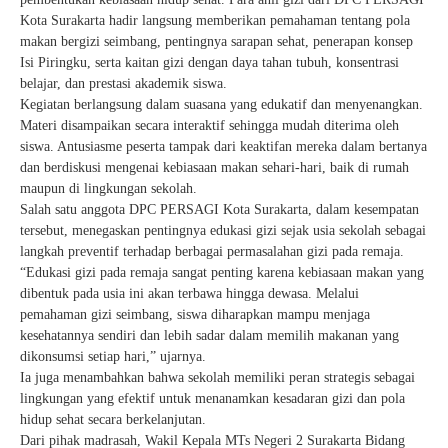
Kota Surakarta hadir langsung memberikan pemahaman tentang pola
makan bergizi seimbang, pentingnya sarapan sehat, penerapan konsep
Isi Piringku, serta kaitan gizi dengan daya tahan tubuh, konsentrasi
belajar, dan prestasi akademik siswa.
Kegiatan berlangsung dalam suasana yang edukatif dan menyenangkan.
Materi disampaikan secara interaktif sehingga mudah diterima oleh
siswa. Antusiasme peserta tampak dari keaktifan mereka dalam bertanya
dan berdiskusi mengenai kebiasaan makan sehari-hari, baik di rumah
maupun di lingkungan sekolah.
Salah satu anggota DPC PERSAGI Kota Surakarta, dalam kesempatan
tersebut, menegaskan pentingnya edukasi gizi sejak usia sekolah sebagai
langkah preventif terhadap berbagai permasalahan gizi pada remaja.
“Edukasi gizi pada remaja sangat penting karena kebiasaan makan yang
dibentuk pada usia ini akan terbawa hingga dewasa. Melalui
pemahaman gizi seimbang, siswa diharapkan mampu menjaga
kesehatannya sendiri dan lebih sadar dalam memilih makanan yang
dikonsumsi setiap hari,” ujarnya.
Ia juga menambahkan bahwa sekolah memiliki peran strategis sebagai
lingkungan yang efektif untuk menanamkan kesadaran gizi dan pola
hidup sehat secara berkelanjutan.
Dari pihak madrasah, Wakil Kepala MTs Negeri 2 Surakarta Bidang