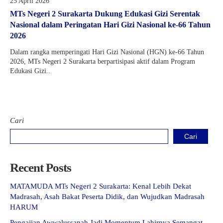
25 April 2026
Kartu Tes PMBM
MTs Negeri 2 Surakarta Dukung Edukasi Gizi Serentak
Nasional dalam Peringatan Hari Gizi Nasional ke-66 Tahun
2026
Dalam rangka memperingati Hari Gizi Nasional (HGN) ke-66 Tahun
2026, MTs Negeri 2 Surakarta berpartisipasi aktif dalam Program
Edukasi Gizi..
Cari
Cari
Recent Posts
MATAMUDA MTs Negeri 2 Surakarta: Kenal Lebih Dekat
Madrasah, Asah Bakat Peserta Didik, dan Wujudkan Madrasah
HARUM
Pengajian Awwalussanah Jadi Momentum Lahirnya Semangat