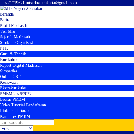
:
:
0271719671
mtsnduasurakarta@gmail.com
Beranda
Berita
Profil Madrasah
Visi Misi
Sejarah Madrasah
Struktur Organisasi
PTK
Guru & Tendik
Kurikulum
Raport Digital Madrasah
Simpatika
Online CBT
Kesiswaan
Ekstrakurikuler
PMBM 2026/2027
Brosur PMBM
Video Tutorial Pendaftaran
Link Pendaftaran
Kartu Tes PMBM