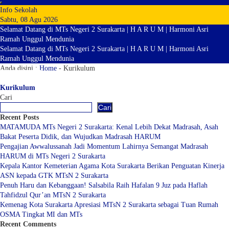
Info Sekolah
Sabtu, 08 Agu 2026
Selamat Datang di MTs Negeri 2 Surakarta | H A R U M | Harmoni Asri
Ramah Unggul Mendunia
Selamat Datang di MTs Negeri 2 Surakarta | H A R U M | Harmoni Asri
Ramah Unggul Mendunia
Anda disini :
Home
-
Kurikulum
Kurikulum
Cari
Cari
Recent Posts
MATAMUDA MTs Negeri 2 Surakarta: Kenal Lebih Dekat Madrasah, Asah
Bakat Peserta Didik, dan Wujudkan Madrasah HARUM
Pengajian Awwalussanah Jadi Momentum Lahirnya Semangat Madrasah
HARUM di MTs Negeri 2 Surakarta
Kepala Kantor Kemeterian Agama Kota Surakarta Berikan Penguatan Kinerja
ASN kepada GTK MTsN 2 Surakarta
Penuh Haru dan Kebanggaan! Salsabila Raih Hafalan 9 Juz pada Haflah
Tahfidzul Qur’an MTsN 2 Surakarta
Kemenag Kota Surakarta Apresiasi MTsN 2 Surakarta sebagai Tuan Rumah
OSMA Tingkat MI dan MTs
Recent Comments