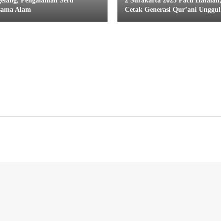
elang, Pengalaman Seru
2 Surakarta 2025 Pacu Hafalan
sama Alam
Cetak Generasi Qur’ani Unggul