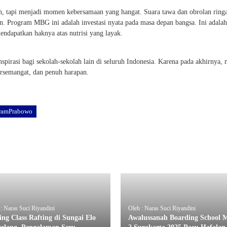
ban, tapi menjadi momen kebersamaan yang hangat. Suara tawa dan obrolan ring
. Program MBG ini adalah investasi nyata pada masa depan bangsa. Ini adalah 
endapatkan haknya atas nutrisi yang layak.
spirasi bagi sekolah-sekolah lain di seluruh Indonesia. Karena pada akhirnya, 
ersemangat, dan penuh harapan.
ramPrabowo
: Naras Suci Riyandini
Oleh : Naras Suci Riyandini
ing Class Rafting di Sungai Elo
Awalussanah Boarding School 