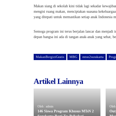
Makan siang di sekolah kini tidak lagi sekadar kewaji
mengisi ruang makan, menciptakan suasana kekeluargaan
yang ditepati untuk memastikan setiap anak Indonesia m
Semoga program ini terus berjalan lancar dan menjadi in
depan bangsa ini ada di tangan anak-anak yang sehat, b
MakanBergiziGratis
MBG
mtsn2surakarta
Prog
Artikel Lainnya
Oleh : admin
Oleh 
146 Siswa Program Khusus MTsN 2
Out