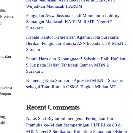
Dekat Madrasah, Asah Bakat Peserta Didik, dan
Wujudkan Madrasah HARUM
iba,
Pengajian Awwalussanah Jadi Momentum Lahirnya
 Presiden
Semangat Madrasah HARUM di MTs Negeri 2
agi
Surakarta
Kepala Kantor Kemeterian Agama Kota Surakarta
Berikan Penguatan Kinerja ASN kepada GTK MTsN 2
Surakarta
kus dan
Penuh Haru dan Kebanggaan! Salsabila Raih Hafalan
9 Juz pada Haflah Tahfidzul Qur’an MTsN 2
Surakarta
Kemenag Kota Surakarta Apresiasi MTsN 2 Surakarta
sebagai Tuan Rumah OSMA Tingkat MI dan MTs
 selera
 dengan
Recent Comments
ing,
Naras Suci Riyandini
mengenai
Peringatan Hari
akili
Pramuka ke-64 dan Memperingati HUT RI ke 80 di
MTs Negeri 2 Surakarta : Kobarkan Semangat Disiplin