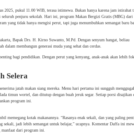
s 2025, pukul 11.00 WIB, terasa istimewa. Bukan hanya karena jam istirahat t
i seluruh penjuru sekolah. Hari ini, program Makan Bergizi Gratis (MBG) dari
gram yang tidak hanya mengisi perut, tapi juga menumbuhkan semangat baru b
akarta, Bapak Drs. H. Kirno Suwanto, M.Pd. Dengan senyum hangat, beliau
tah dalam membangun generasi muda yang sehat dan cerdas.
 penting bagi pendidikan. Dengan perut yang kenyang, anak-anak akan lebih fo
h Selera
aat menerima jatah makan siang mereka. Menu hari pertama ini sungguh menggugah
lada timun wortel, dan ditutup dengan buah jeruk segar. Setiap porsi disajikan
ankan program ini.
sambil memegang kotak makanannya. “Rasanya enak sekali, dan yang paling pent
g sekali, jadi lebih semangat untuk belajar,” ucapnya. Komentar Daffa ini mew
 manfaat dari program ini.