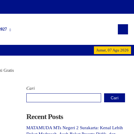
027
Selamat Datang di MTs N
Jumat, 07 Agu 2026
i Gratis
Cari
Cari
Recent Posts
MATAMUDA MTs Negeri 2 Surakarta: Kenal Lebih