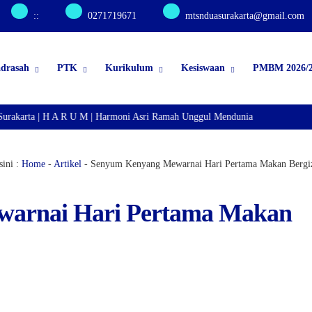
:
:
0271719671
mtsnduasurakarta@gmail.com
adrasah
PTK
Kurikulum
Kesiswaan
PMBM 2026/2
rakarta | H A R U M | Harmoni Asri Ramah Unggul Mendunia
ini :
Home
-
Artikel
-
Senyum Kenyang Mewarnai Hari Pertama Makan Bergiz
arnai Hari Pertama Makan