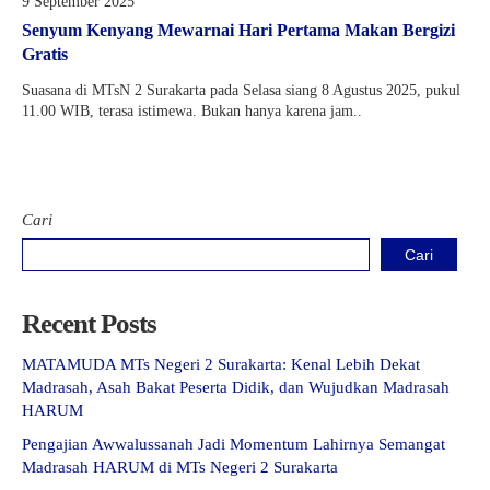
9 September 2025
Kartu Tes PMBM
Senyum Kenyang Mewarnai Hari Pertama Makan Bergizi
Gratis
Suasana di MTsN 2 Surakarta pada Selasa siang 8 Agustus 2025, pukul
11.00 WIB, terasa istimewa. Bukan hanya karena jam..
Cari
Cari
Recent Posts
MATAMUDA MTs Negeri 2 Surakarta: Kenal Lebih Dekat
Madrasah, Asah Bakat Peserta Didik, dan Wujudkan Madrasah
HARUM
Pengajian Awwalussanah Jadi Momentum Lahirnya Semangat
Madrasah HARUM di MTs Negeri 2 Surakarta