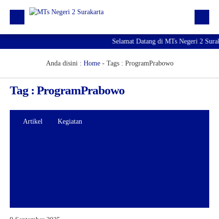
Selamat Datang di MTs Negeri 2 Sura
Beranda
Berita
Anda disini :
Home
- Tags :
ProgramPrabowo
Profil Madrasah
Tag : ProgramPrabowo
PTK
Kurikulum
Artikel
Kegiatan
Kesiswaan
PMBM 2026/2027