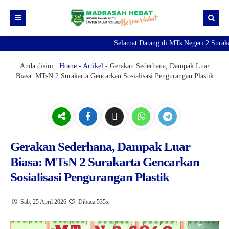
Selamat Datang di MTs Negeri 2 Surakar
Beranda
Berita
Anda disini :
Home
-
Artikel
-
Gerakan Sederhana, Dampak Luar
Biasa: MTsN 2 Surakarta Gencarkan Sosialisasi Pengurangan Plastik
Profil Madrasah
PTK
Visi Misi
Kurikulum
Sejarah Madrasah
Guru & Tendik
Kesiswaan
Struktur Organisasi
Raport Digital Madrasah
Gerakan Sederhana, Dampak Luar
Biasa: MTsN 2 Surakarta Gencarkan
PMBM 2026/2027
Simpatika
Ekstrakurikuler
Sosialisasi Pengurangan Plastik
Online CBT
Brosur PMBM
Video Tutorial Pendaftaran
Sab, 25 April 2026
Dibaca 535x
Link Pendaftaran