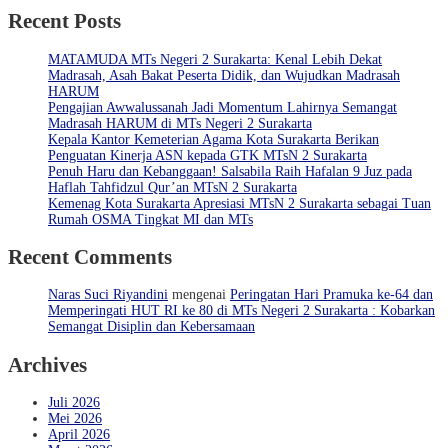
Recent Posts
MATAMUDA MTs Negeri 2 Surakarta: Kenal Lebih Dekat
Madrasah, Asah Bakat Peserta Didik, dan Wujudkan Madrasah
HARUM
Pengajian Awwalussanah Jadi Momentum Lahirnya Semangat
Madrasah HARUM di MTs Negeri 2 Surakarta
Kepala Kantor Kemeterian Agama Kota Surakarta Berikan
Penguatan Kinerja ASN kepada GTK MTsN 2 Surakarta
Penuh Haru dan Kebanggaan! Salsabila Raih Hafalan 9 Juz pada
Haflah Tahfidzul Qur’an MTsN 2 Surakarta
Kemenag Kota Surakarta Apresiasi MTsN 2 Surakarta sebagai Tuan
Rumah OSMA Tingkat MI dan MTs
Recent Comments
Naras Suci Riyandini
mengenai
Peringatan Hari Pramuka ke-64 dan
Memperingati HUT RI ke 80 di MTs Negeri 2 Surakarta : Kobarkan
Semangat Disiplin dan Kebersamaan
Archives
Juli 2026
Mei 2026
April 2026