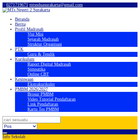
:
:
0271719671
mtsnduasurakarta@gmail.com
Beranda
Berita
Profil Madrasah
Visi Misi
Sejarah Madrasah
Struktur Organisasi
PTK
Guru & Tendik
Kurikulum
Raport Digital Madrasah
Simpatika
Online CBT
Kesiswaan
Ekstrakurikuler
PMBM 2026/2027
Brosur PMBM
Video Tutorial Pendaftaran
Link Pendaftaran
Kartu Tes PMBM
Info Sekolah