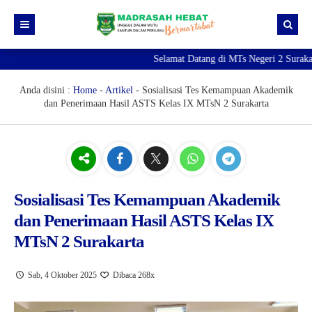
Selamat Datang di MTs Negeri 2 Surakar
Beranda
Berita
Anda disini :
Home
-
Artikel
-
Sosialisasi Tes Kemampuan Akademik
dan Penerimaan Hasil ASTS Kelas IX MTsN 2 Surakarta
Profil Madrasah
PTK
Visi Misi
Kurikulum
Sejarah Madrasah
Guru & Tendik
Kesiswaan
Struktur Organisasi
Raport Digital Madrasah
Sosialisasi Tes Kemampuan Akademik
dan Penerimaan Hasil ASTS Kelas IX
PMBM 2026/2027
Simpatika
Ekstrakurikuler
MTsN 2 Surakarta
Online CBT
Brosur PMBM
Video Tutorial Pendaftaran
Sab, 4 Oktober 2025
Dibaca 268x
Link Pendaftaran