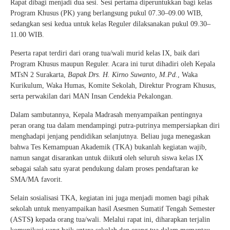
Rapat dibagi menjadi dua sesi. Sesi pertama diperuntukkan bagi kelas
Program Khusus (PK) yang berlangsung pukul 07.30–09.00 WIB,
sedangkan sesi kedua untuk kelas Reguler dilaksanakan pukul 09.30–
11.00 WIB.
Peserta rapat terdiri dari orang tua/wali murid kelas IX, baik dari
Program Khusus maupun Reguler. Acara ini turut dihadiri oleh Kepala
MTsN 2 Surakarta,
Bapak Drs. H. Kirno Suwanto, M.Pd.
, Waka
Kurikulum, Waka Humas, Komite Sekolah, Direktur Program Khusus,
serta perwakilan dari MAN Insan Cendekia Pekalongan.
Dalam sambutannya, Kepala Madrasah menyampaikan pentingnya
peran orang tua dalam mendampingi putra-putrinya mempersiapkan diri
menghadapi jenjang pendidikan selanjutnya. Beliau juga menegaskan
bahwa Tes
Kemampuan Akademik (TKA) bukanlah kegiatan wajib,
namun sangat disarankan untuk diikut
i
oleh seluruh siswa kelas IX
sebagai salah satu syarat
pendukung dalam proses pendaftaran ke
SMA/MA favorit.
Selain sosialisasi TKA, kegiatan ini juga menjadi momen bagi pihak
sekolah untuk menyampaikan hasil Asesmen Sumatif Tengah Semester
(ASTS
)
kepada orang tua/wali. Melalui rapat ini, diharapkan terjalin