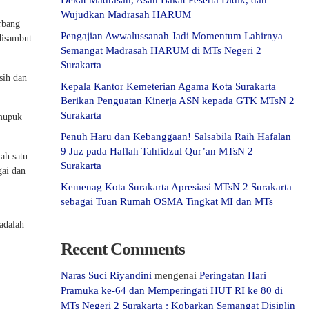
Dekat Madrasah, Asah Bakat Peserta Didik, dan
Wujudkan Madrasah HARUM
rbang
Pengajian Awwalussanah Jadi Momentum Lahirnya
disambut
Semangat Madrasah HARUM di MTs Negeri 2
Surakarta
sih dan
Kepala Kantor Kemeterian Agama Kota Surakarta
Berikan Penguatan Kinerja ASN kepada GTK MTsN 2
Surakarta
emupuk
Penuh Haru dan Kebanggaan! Salsabila Raih Hafalan
9 Juz pada Haflah Tahfidzul Qur’an MTsN 2
ah satu
Surakarta
gai dan
Kemenag Kota Surakarta Apresiasi MTsN 2 Surakarta
sebagai Tuan Rumah OSMA Tingkat MI dan MTs
adalah
Recent Comments
Naras Suci Riyandini
mengenai
Peringatan Hari
Pramuka ke-64 dan Memperingati HUT RI ke 80 di
MTs Negeri 2 Surakarta : Kobarkan Semangat Disiplin