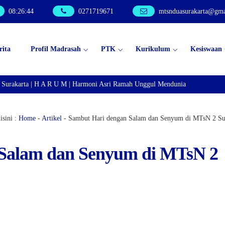
08
:
26
:
45
0271719671
mtsnduasurakarta@gma
rita
Profil Madrasah
PTK
Kurikulum
Kesiswaan
urakarta | H A R U M | Harmoni Asri Ramah Unggul Mendunia
sini :
Home
-
Artikel
-
Sambut Hari dengan Salam dan Senyum di MTsN 2 Su
Salam dan Senyum di MTsN 2