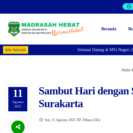
Beranda
Be
Info Sekolah
Selamat Datang di MTs Negeri 2 S
Anda di
Sambut Hari dengan 
11
Surakarta
Agustus
2025
Sen, 11 Agustus 2025
Dibaca 243x