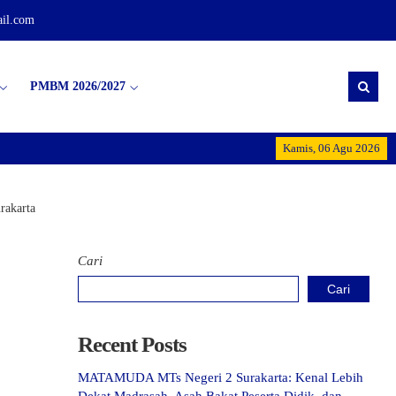
il.com
PMBM 2026/2027
Selamat Datang di MTs 
Kamis, 06 Agu 2026
rakarta
Cari
Cari
Recent Posts
MATAMUDA MTs Negeri 2 Surakarta: Kenal Lebih