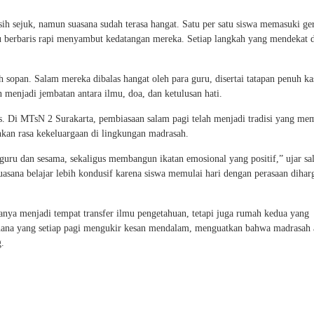
ih sejuk, namun suasana sudah terasa hangat. Satu per satu siswa memasuki ge
ru berbaris rapi menyambut kedatangan mereka. Setiap langkah yang mendekat 
opan. Salam mereka dibalas hangat oleh para guru, disertai tatapan penuh ka
 menjadi jembatan antara ilmu, doa, dan ketulusan hati.
s. Di MTsN 2 Surakarta, pembiasaan salam pagi telah menjadi tradisi yang m
kan rasa kekeluargaan di lingkungan madrasah.
uru dan sesama, sekaligus membangun ikatan emosional yang positif,” ujar sal
sana belajar lebih kondusif karena siswa memulai hari dengan perasaan dihar
anya menjadi tempat transfer ilmu pengetahuan, tetapi juga rumah kedua yang
rhana yang setiap pagi mengukir kesan mendalam, menguatkan bahwa madrasah 
.