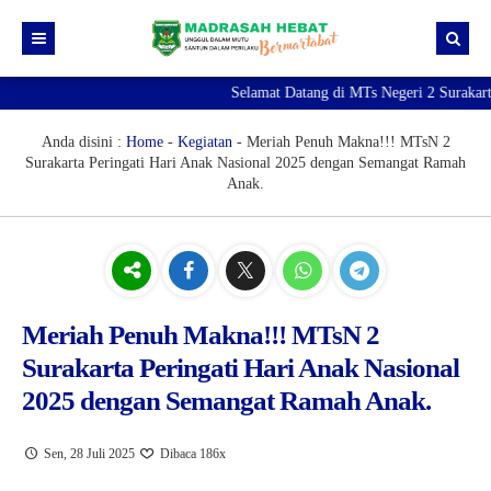
Selamat Datang di MTs Negeri 2 Surakarta 
Beranda
Berita
Anda disini :
Home
-
Kegiatan
-
Meriah Penuh Makna!!! MTsN 2
Surakarta Peringati Hari Anak Nasional 2025 dengan Semangat Ramah
Profil Madrasah
Anak.
PTK
Visi Misi
Kurikulum
Sejarah Madrasah
Guru & Tendik
Kesiswaan
Struktur Organisasi
Raport Digital Madrasah
Meriah Penuh Makna!!! MTsN 2
PMBM 2026/2027
Simpatika
Ekstrakurikuler
Surakarta Peringati Hari Anak Nasional
Online CBT
Brosur PMBM
2025 dengan Semangat Ramah Anak.
Video Tutorial Pendaftaran
Sen, 28 Juli 2025
Dibaca 186x
Link Pendaftaran