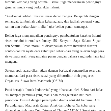
tumbuh kembang yang optimal. Beliau juga menekankan pentingnya
generasi muda yang berkarakter islami.
“Anak-anak adalah investasi masa depan bangsa. Belajarlah dengan
semangat, tumbuhlah dalam kebahagiaan, dan jadilah generasi yang
santun dan berkarakter mulia,” ujar beliau penuh semangat.
Beliau juga menyampaikan pentingnya pembentukan karakter Islami
siswa melalui internalisasi budaya 5S : Senyum, Sapa, Salam, Sopan
dan Santun. Pesan moral ini disampaikan secara interaktif disertai
contoh-contoh nyata dari kehidupan sehari-hari yang relevan bagi para
siswa madrasah. Penyampaian pesan dengan bahasa yang sederhana tapi
mengena.
Selesai apel, acara dilanjutkan dengan berbagai penampilan seru dan
memukau dari para siswa siswi yang dikoordinir oleh pengurus
Organisasi Siswa Intra Madrasah (OSIM).
Puisi bertajuk “Anak Indonesia” yang dibacakan oleh Zahra dari kelas
9D menjadi pembuka yang manis dan menggetarkan hati para
penonton. Disusul dengan penampilan drama edukatif bertema: Anti
Perundungan, Madrasah Ramah Anak dan Bahaya Narkoba yang
dibawakan oleh para Duta “
Agent of Change
” MTsN 2 Surakarta, benar