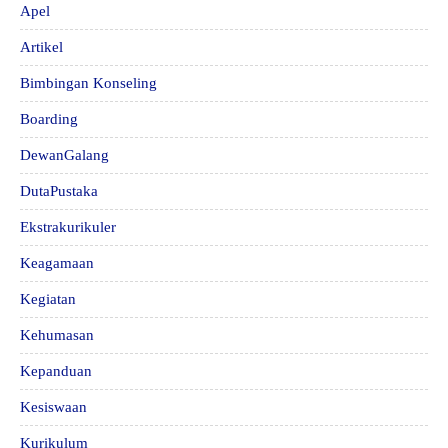
Apel
Artikel
Bimbingan Konseling
Boarding
DewanGalang
DutaPustaka
Ekstrakurikuler
Keagamaan
Kegiatan
Kehumasan
Kepanduan
Kesiswaan
Kurikulum