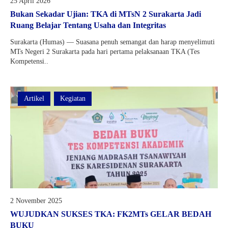
25 April 2026
Kartu Tes PMBM
Bukan Sekadar Ujian: TKA di MTsN 2 Surakarta Jadi
Ruang Belajar Tentang Usaha dan Integritas
Surakarta (Humas) — Suasana penuh semangat dan harap menyelimuti
MTs Negeri 2 Surakarta pada hari pertama pelaksanaan TKA (Tes
Kompetensi..
Artikel
Kegiatan
2 November 2025
WUJUDKAN SUKSES TKA: FK2MTs GELAR BEDAH
BUKU