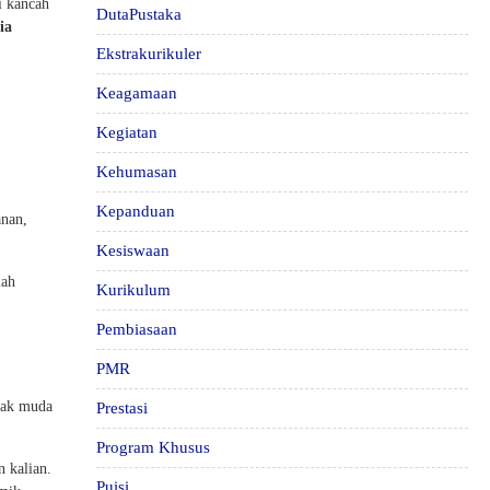
i kancah
DutaPustaka
ia
Ekstrakurikuler
Keagamaan
Kegiatan
Kehumasan
Kepanduan
anan,
Kesiswaan
lah
Kurikulum
Pembiasaan
PMR
nak muda
Prestasi
Program Khusus
n kalian.
Puisi