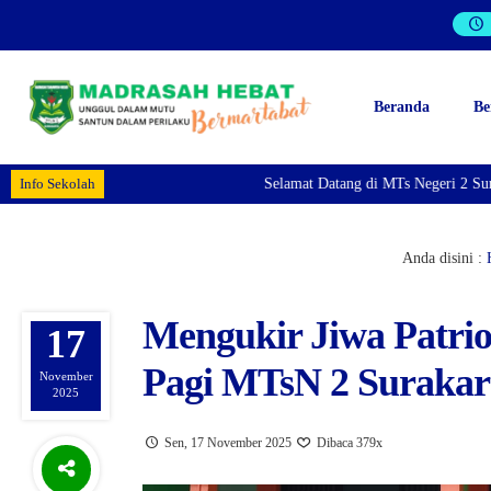
Beranda
Be
Info Sekolah
Selamat Datang di MTs Negeri 2 Surakar
Anda disini :
Mengukir Jiwa Patrio
17
Pagi MTsN 2 Surakar
November
2025
Sen, 17 November 2025
Dibaca 379x