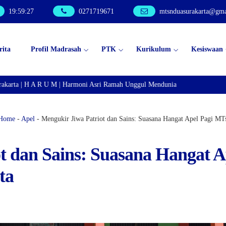
19
:
59
:
28
0271719671
mtsnduasurakarta@gma
rita
Profil Madrasah
PTK
Kurikulum
Kesiswaan
ta | H A R U M | Harmoni Asri Ramah Unggul Mendunia
Home
-
Apel
-
Mengukir Jiwa Patriot dan Sains: Suasana Hangat Apel Pagi MT
t dan Sains: Suasana Hangat A
ta