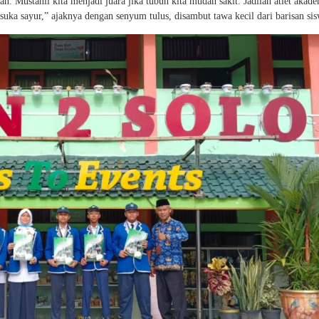
an. Mustahil kita menjadi juara jika tubuh kita mudah sakit. Jadilah atlet akad
 suka sayur,” ajaknya dengan senyum tulus, disambut tawa kecil dari barisan sis