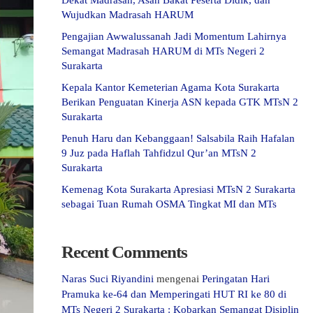
Dekat Madrasah, Asah Bakat Peserta Didik, dan
Wujudkan Madrasah HARUM
Pengajian Awwalussanah Jadi Momentum Lahirnya
Semangat Madrasah HARUM di MTs Negeri 2
Surakarta
Kepala Kantor Kemeterian Agama Kota Surakarta
Berikan Penguatan Kinerja ASN kepada GTK MTsN 2
Surakarta
Penuh Haru dan Kebanggaan! Salsabila Raih Hafalan
9 Juz pada Haflah Tahfidzul Qur’an MTsN 2
Surakarta
Kemenag Kota Surakarta Apresiasi MTsN 2 Surakarta
sebagai Tuan Rumah OSMA Tingkat MI dan MTs
Recent Comments
Naras Suci Riyandini
mengenai
Peringatan Hari
Pramuka ke-64 dan Memperingati HUT RI ke 80 di
MTs Negeri 2 Surakarta : Kobarkan Semangat Disiplin