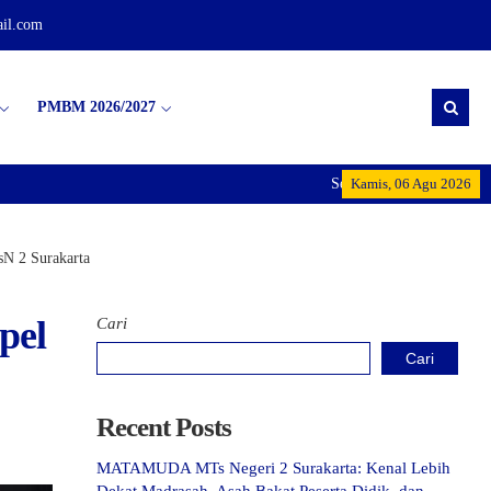
il.com
PMBM 2026/2027
Selamat Datang di MTs Negeri 
Kamis, 06 Agu 2026
sN 2 Surakarta
pel
Cari
Cari
Recent Posts
MATAMUDA MTs Negeri 2 Surakarta: Kenal Lebih