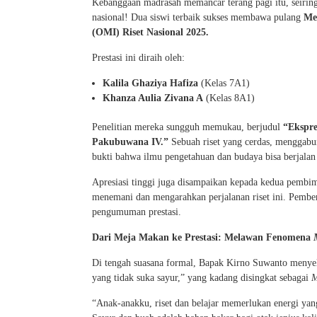
Kebanggaan madrasah memancar terang pagi itu, seirin
nasional! Dua siswi terbaik sukses membawa pulang
Me
(OMI) Riset Nasional 2025.
Prestasi ini diraih oleh:
Kalila Ghaziya Hafiza
(Kelas 7A1)
Khanza Aulia Zivana A
(Kelas 8A1)
Penelitian mereka sungguh memukau, berjudul
“Ekspr
Pakubuwana IV.”
Sebuah riset yang cerdas, menggabun
bukti bahwa ilmu pengetahuan dan budaya bisa berjalan 
Apresiasi tinggi juga disampaikan kepada kedua pembi
menemani dan mengarahkan perjalanan riset ini. Pembe
pengumuman prestasi.
Dari Meja Makan ke Prestasi: Melawan Fenomena
Di tengah suasana formal, Bapak Kirno Suwanto menye
yang tidak suka sayur,” yang kadang disingkat sebagai
“Anak-anakku, riset dan belajar memerlukan energi yang 