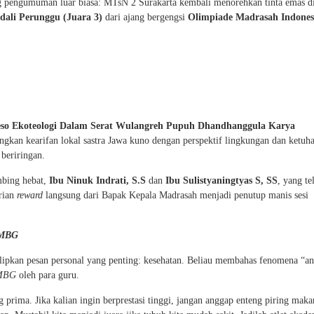
g pengumuman luar biasa: MTsN 2 Surakarta kembali menorehkan tinta emas d
dali Perunggu (Juara 3)
dari ajang bergengsi
Olimpiade Madrasah Indones
eso Ekoteologi Dalam Serat Wulangreh Pupuh Dhandhanggula Karya
gkan kearifan lokal sastra Jawa kuno dengan perspektif lingkungan dan ketuh
beriringan.
mbing hebat,
Ibu Ninuk Indrati, S.S
dan
Ibu Sulistyaningtyas S, SS
, yang te
rian
reward
langsung dari Bapak Kepala Madrasah menjadi penutup manis sesi
MBG
lipkan pesan personal yang penting: kesehatan. Beliau membahas fenomena “a
MBG
oleh para guru.
prima. Jika kalian ingin berprestasi tinggi, jangan anggap enteng piring maka