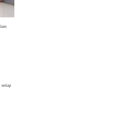
alam
setiap