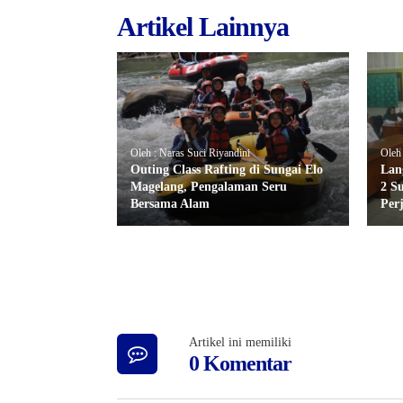
Artikel Lainnya
Oleh : Naras Suci Riyandini
Oleh
Outing Class Rafting di Sungai Elo
Lan
Magelang, Pengalaman Seru
2 S
Bersama Alam
Per
Artikel ini memiliki
0 Komentar