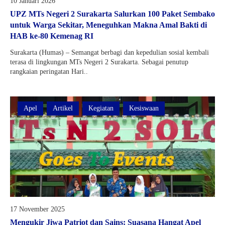
10 Januari 2026
Kartu Tes PMBM
UPZ MTs Negeri 2 Surakarta Salurkan 100 Paket Sembako
untuk Warga Sekitar, Meneguhkan Makna Amal Bakti di
HAB ke-80 Kemenag RI
Surakarta (Humas) – Semangat berbagi dan kepedulian sosial kembali
terasa di lingkungan MTs Negeri 2 Surakarta. Sebagai penutup
rangkaian peringatan Hari..
Apel
Artikel
Kegiatan
Kesiswaan
17 November 2025
Mengukir Jiwa Patriot dan Sains: Suasana Hangat Apel