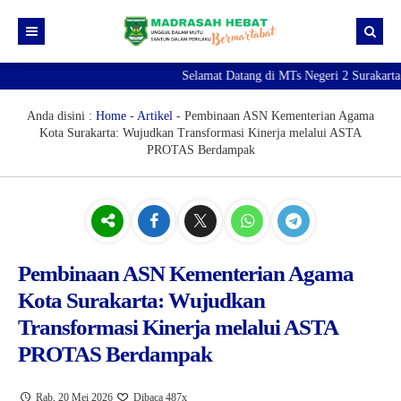
Selamat Datang di MTs Negeri 2 Surakarta |
Beranda
Berita
Anda disini :
Home
-
Artikel
-
Pembinaan ASN Kementerian Agama
Kota Surakarta: Wujudkan Transformasi Kinerja melalui ASTA
Profil Madrasah
PROTAS Berdampak
PTK
Visi Misi
Kurikulum
Sejarah Madrasah
Guru & Tendik
Kesiswaan
Struktur Organisasi
Raport Digital Madrasah
Pembinaan ASN Kementerian Agama
PMBM 2026/2027
Simpatika
Ekstrakurikuler
Kota Surakarta: Wujudkan
Online CBT
Brosur PMBM
Transformasi Kinerja melalui ASTA
PROTAS Berdampak
Video Tutorial Pendaftaran
Link Pendaftaran
Rab, 20 Mei 2026
Dibaca 487x