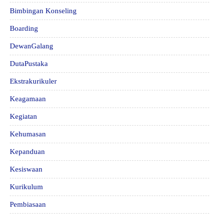
Bimbingan Konseling
Boarding
DewanGalang
DutaPustaka
Ekstrakurikuler
Keagamaan
Kegiatan
Kehumasan
Kepanduan
Kesiswaan
Kurikulum
Pembiasaan