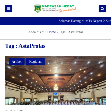
Selamat Datang di MTs Negeri 2 Sur
Beranda
Berita
Anda disini :
Home
- Tags :
AstaProtas
Profil Madrasah
Tag : AstaProtas
PTK
Visi Misi
Kurikulum
Sejarah Madrasah
Guru & Tendik
Artikel
Kegiatan
Kesiswaan
Struktur Organisasi
Raport Digital Madrasah
PMBM 2026/2027
Simpatika
Ekstrakurikuler
Online CBT
Brosur PMBM
Video Tutorial Pendaftaran
Link Pendaftaran