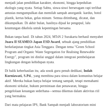
menjadi jalan pendidikan karakter, ekonomi, hingga kepedulian
ekologis yang nyata. Setiap Sabtu, siswa-siswi berseragam rapi terlihat
antusias mengumpulkan dan memilah sampah anorganik: kardus, botol
plastik, kertas bekas, gelas minum. Semua ditimbang, dicatat, dan
dikumpulkan. Di akhir bulan, hasilnya dijual ke pengepul, lalu
keuntungan dikelola untuk kepentingan bersama.
Bukan tanpa hasil. Di tahun 2024, MTsN 2 Surakarta berhasil menyabet
Juara II SEAMEO-Japan ESD Award
, sebuah ajang pendidikan
berkelanjutan tingkat Asia Tenggara. Dengan tema “Green School
Program and Organic Waste Segregation for Realising Renewable
Energy”, program ini dinilai unggul dalam integrasi pembelajaran
lingkungan dengan kehidupan nyata.
Di balik keberhasilan itu, ada sosok guru penuh dedikasi,
Indah
Kurniawati, S.Pd.
, yang membina para siswa dalam komunitas belajar
aktif. Mereka bukan hanya belajar tentang sampah, tetapi memahami
ekonomi sirkular, hukum permintaan dan penawaran, hingga
pengelolaan keuangan sederhana—semua dikemas dalam aktivitas riil
yang bermakna.
Dari mata pelajaran IPS, Bank Sampah menjadi laboratorium mini