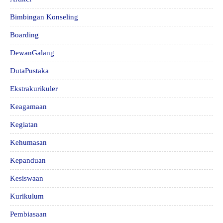
Bimbingan Konseling
Boarding
DewanGalang
DutaPustaka
Ekstrakurikuler
Keagamaan
Kegiatan
Kehumasan
Kepanduan
Kesiswaan
Kurikulum
Pembiasaan