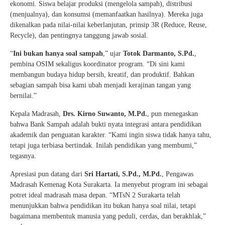
ekonomi. Siswa belajar produksi (mengelola sampah), distribusi
(menjualnya), dan konsumsi (memanfaatkan hasilnya). Mereka juga
dikenalkan pada nilai-nilai keberlanjutan, prinsip 3R (Reduce, Reuse,
Recycle), dan pentingnya tanggung jawab sosial.
“
Ini bukan hanya soal sampah
,” ujar
Totok Darmanto, S.Pd.
,
pembina OSIM sekaligus koordinator program. “Di sini kami
membangun budaya hidup bersih, kreatif, dan produktif. Bahkan
sebagian sampah bisa kami ubah menjadi kerajinan tangan yang
bernilai.”
Kepala Madrasah,
Drs. Kirno Suwanto, M.Pd.
, pun menegaskan
bahwa Bank Sampah adalah bukti nyata integrasi antara pendidikan
akademik dan penguatan karakter. “Kami ingin siswa tidak hanya tahu,
tetapi juga terbiasa bertindak. Inilah pendidikan yang membumi,”
tegasnya.
Apresiasi pun datang dari
Sri Hartati, S.Pd., M.Pd.
, Pengawas
Madrasah Kemenag Kota Surakarta. Ia menyebut program ini sebagai
potret ideal madrasah masa depan. “MTsN 2 Surakarta telah
menunjukkan bahwa pendidikan itu bukan hanya soal nilai, tetapi
bagaimana membentuk manusia yang peduli, cerdas, dan berakhlak,”