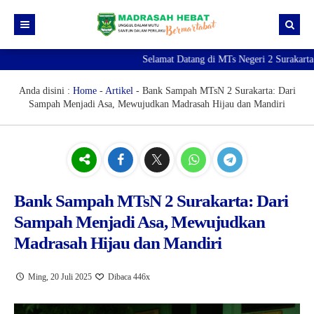
Selamat Datang di MTs Negeri 2 Surakarta |
Beranda
Berita
Anda disini :
Home
-
Artikel
-
Bank Sampah MTsN 2 Surakarta: Dari
Sampah Menjadi Asa, Mewujudkan Madrasah Hijau dan Mandiri
Profil Madrasah
PTK
Visi Misi
Kurikulum
Sejarah Madrasah
Guru & Tendik
Kesiswaan
Struktur Organisasi
Raport Digital Madrasah
Bank Sampah MTsN 2 Surakarta: Dari
Sampah Menjadi Asa, Mewujudkan
PMBM 2026/2027
Simpatika
Ekstrakurikuler
Madrasah Hijau dan Mandiri
Online CBT
Brosur PMBM
Video Tutorial Pendaftaran
Ming, 20 Juli 2025
Dibaca 446x
Link Pendaftaran