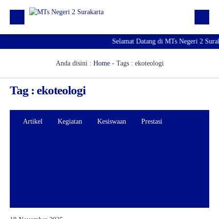
Selamat Datang di MTs Negeri 2 Sura
Beranda
Berita
Anda disini :
Home
- Tags :
ekoteologi
Profil Madrasah
Tag : ekoteologi
PTK
Kurikulum
Artikel
Kegiatan
Kesiswaan
Prestasi
Kesiswaan
PMBM 2026/2027