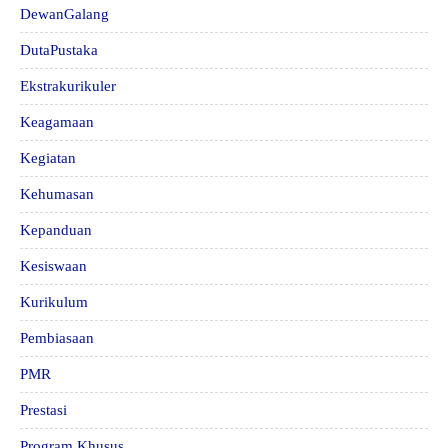
DewanGalang
DutaPustaka
Ekstrakurikuler
Keagamaan
Kegiatan
Kehumasan
Kepanduan
Kesiswaan
Kurikulum
Pembiasaan
PMR
Prestasi
Program Khusus