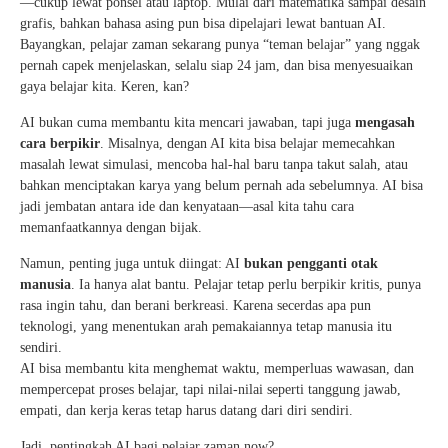
—cukup lewat ponsel atau laptop. Mulai dari matematika sampai desain
grafis, bahkan bahasa asing pun bisa dipelajari lewat bantuan AI.
Bayangkan, pelajar zaman sekarang punya “teman belajar” yang nggak
pernah capek menjelaskan, selalu siap 24 jam, dan bisa menyesuaikan
gaya belajar kita. Keren, kan?
AI bukan cuma membantu kita mencari jawaban, tapi juga
mengasah
cara berpikir
. Misalnya, dengan AI kita bisa belajar memecahkan
masalah lewat simulasi, mencoba hal-hal baru tanpa takut salah, atau
bahkan menciptakan karya yang belum pernah ada sebelumnya. AI bisa
jadi jembatan antara ide dan kenyataan—asal kita tahu cara
memanfaatkannya dengan bijak.
Namun, penting juga untuk diingat: AI
bukan pengganti otak
manusia
. Ia hanya alat bantu. Pelajar tetap perlu berpikir kritis, punya
rasa ingin tahu, dan berani berkreasi. Karena secerdas apa pun
teknologi, yang menentukan arah pemakaiannya tetap manusia itu
sendiri.
AI bisa membantu kita menghemat waktu, memperluas wawasan, dan
mempercepat proses belajar, tapi nilai-nilai seperti tanggung jawab,
empati, dan kerja keras tetap harus datang dari diri sendiri.
Jadi, pentingkah AI bagi pelajar zaman now?