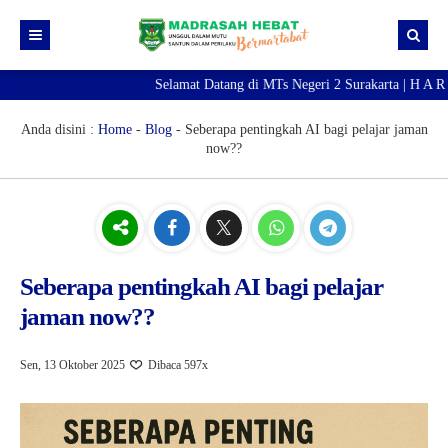
Selamat Datang di MTs Negeri 2 Surakarta | H A R 
Beranda
Berita
Anda disini :
Home
-
Blog
-
Seberapa pentingkah AI bagi pelajar jaman
now??
Profil Madrasah
PTK
Visi Misi
Kurikulum
Sejarah Madrasah
Guru & Tendik
Kesiswaan
Struktur Organisasi
Raport Digital Madrasah
Seberapa pentingkah AI bagi pelajar
jaman now??
PMBM 2026/2027
Simpatika
Ekstrakurikuler
Online CBT
Brosur PMBM
Sen, 13 Oktober 2025
Dibaca 597x
Video Tutorial Pendaftaran
Link Pendaftaran