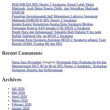
MATAMUDA MTs Negeri 2 Surakarta: Kenal Lebih Dekat
Madrasah, Asah Bakat Peserta Didik, dan Wujudkan Madrasah
HARUM
Pengajian Awwalussanah Jadi Momentum Lahirnya Semangat
Madrasah HARUM di MTs Negeri 2 Surakarta
Kepala Kantor Kemeterian Agama Kota Surakarta Berikan
Penguatan Kinerja ASN kepada GTK MTsN 2 Surakarta
Penuh Haru dan Kebanggaan! Salsabila Raih Hafalan 9 Juz pada
Haflah Tahfidzul Qur’an MTsN 2 Surakarta
Kemenag Kota Surakarta Apresiasi MTsN 2 Surakarta sebagai Tuan
Rumah OSMA Tingkat MI dan MTs
Recent Comments
Naras Suci Riyandini
mengenai
Peringatan Hari Pramuka ke-64 dan
Memperingati HUT RI ke 80 di MTs Negeri 2 Surakarta : Kobarkan
Semangat Disiplin dan Kebersamaan
Archives
Juli 2026
Mei 2026
April 2026
Maret 2026
Februari 2026
Januari 2026