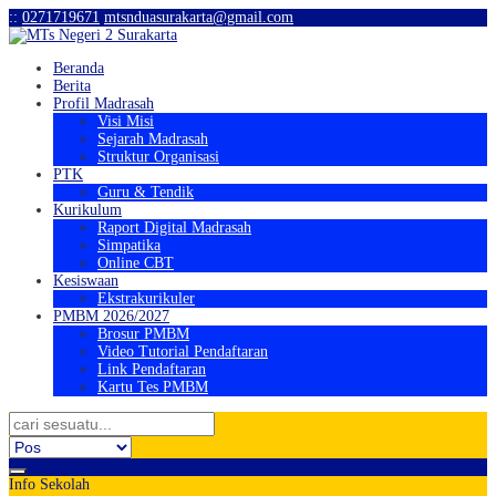
:
:
0271719671
mtsnduasurakarta@gmail.com
Beranda
Berita
Profil Madrasah
Visi Misi
Sejarah Madrasah
Struktur Organisasi
PTK
Guru & Tendik
Kurikulum
Raport Digital Madrasah
Simpatika
Online CBT
Kesiswaan
Ekstrakurikuler
PMBM 2026/2027
Brosur PMBM
Video Tutorial Pendaftaran
Link Pendaftaran
Kartu Tes PMBM
Info Sekolah