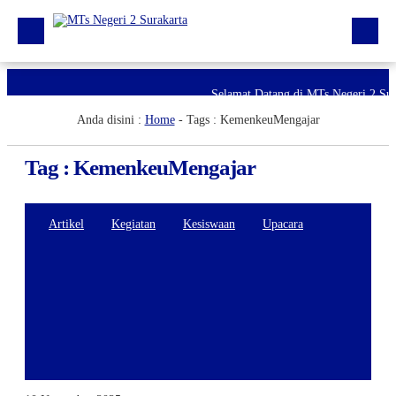
Beranda
Selamat Datang di MTs Negeri 2 Sur
Anda disini :
Home
- Tags :
KemenkeuMengajar
Berita
Profil Madrasah
Tag : KemenkeuMengajar
PTK
Artikel
Kegiatan
Kesiswaan
Upacara
Kurikulum
Kesiswaan
PMBM 2026/2027