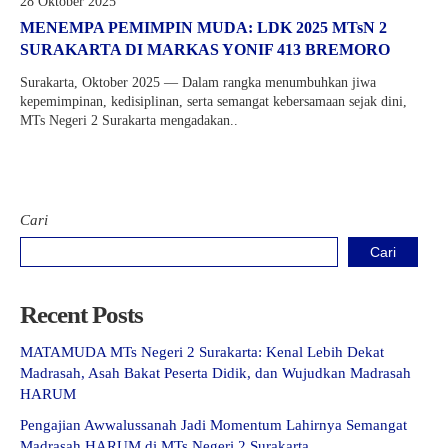
28 Oktober 2025
Kartu Tes PMBM
MENEMPA PEMIMPIN MUDA: LDK 2025 MTsN 2
SURAKARTA DI MARKAS YONIF 413 BREMORO
Surakarta, Oktober 2025 — Dalam rangka menumbuhkan jiwa
kepemimpinan, kedisiplinan, serta semangat kebersamaan sejak dini,
MTs Negeri 2 Surakarta mengadakan..
Cari
Cari
Recent Posts
MATAMUDA MTs Negeri 2 Surakarta: Kenal Lebih Dekat
Madrasah, Asah Bakat Peserta Didik, dan Wujudkan Madrasah
HARUM
Pengajian Awwalussanah Jadi Momentum Lahirnya Semangat
Madrasah HARUM di MTs Negeri 2 Surakarta