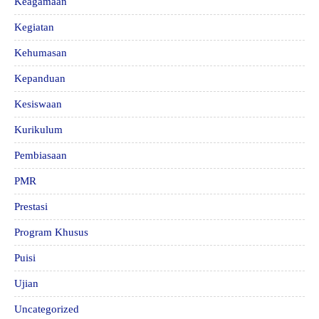
Keagamaan
Kegiatan
Kehumasan
Kepanduan
Kesiswaan
Kurikulum
Pembiasaan
PMR
Prestasi
Program Khusus
Puisi
Ujian
Uncategorized