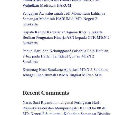
Dekat Madrasah, Asah Bakat Peserta Didik, dan
Wujudkan Madrasah HARUM
Pengajian Awwalussanah Jadi Momentum Lahirnya
Semangat Madrasah HARUM di MTs Negeri 2
Surakarta
Kepala Kantor Kemeterian Agama Kota Surakarta
Berikan Penguatan Kinerja ASN kepada GTK MTsN 2
Surakarta
Penuh Haru dan Kebanggaan! Salsabila Raih Hafalan
9 Juz pada Haflah Tahfidzul Qur’an MTsN 2
Surakarta
Kemenag Kota Surakarta Apresiasi MTsN 2 Surakarta
sebagai Tuan Rumah OSMA Tingkat MI dan MTs
Recent Comments
Naras Suci Riyandini
mengenai
Peringatan Hari
Pramuka ke-64 dan Memperingati HUT RI ke 80 di
MTs Negeri 2 Surakarta : Kobarkan Semangat Disiplin