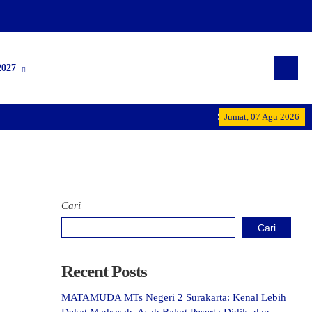
027
Selamat Datang di MTs Ne
Jumat, 07 Agu 2026
Cari
Cari
Recent Posts
MATAMUDA MTs Negeri 2 Surakarta: Kenal Lebih