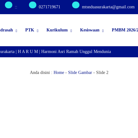
:
:
0271719671
mtsnduasurakarta@gmail.com
adrasah
PTK
Kurikulum
Kesiswaan
PMBM 2026/2
rakarta | H A R U M | Harmoni Asri Ramah Unggul Mendunia
Anda disini :
Home
-
Slide Gambar
-
Slide 2