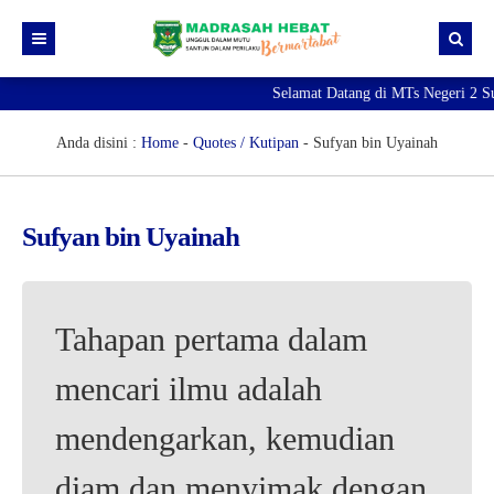
Selamat Datang di MTs Negeri 2 Su
Beranda
Berita
Anda disini :
Home
-
Quotes / Kutipan
-
Sufyan bin Uyainah
Profil Madrasah
PTK
Visi Misi
Sufyan bin Uyainah
Kurikulum
Sejarah Madrasah
Guru & Tendik
Kesiswaan
Struktur Organisasi
Raport Digital Madrasah
Tahapan pertama dalam
PMBM 2026/2027
Simpatika
Ekstrakurikuler
mencari ilmu adalah
Online CBT
Brosur PMBM
mendengarkan, kemudian
Video Tutorial Pendaftaran
Link Pendaftaran
diam dan menyimak dengan