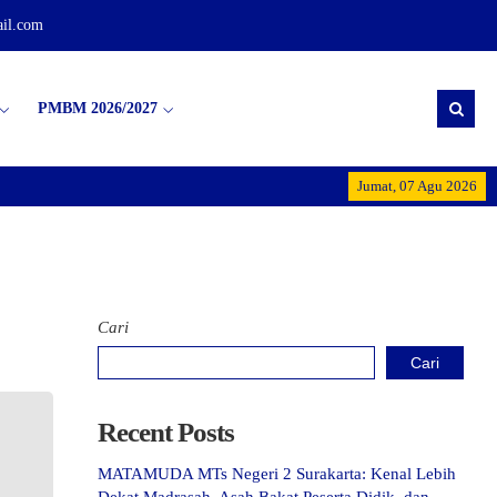
il.com
PMBM 2026/2027
Selamat Datang di MT
Jumat, 07 Agu 2026
Cari
Cari
Recent Posts
MATAMUDA MTs Negeri 2 Surakarta: Kenal Lebih