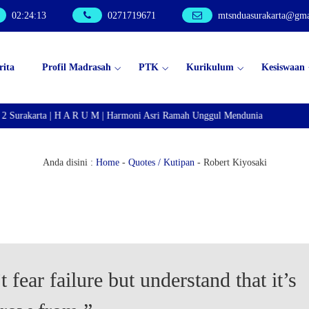
02
:
24
:
13
0271719671
mtsnduasurakarta@gma
rita
Profil Madrasah
PTK
Kurikulum
Kesiswaan
 Surakarta | H A R U M | Harmoni Asri Ramah Unggul Mendunia
Anda disini :
Home
-
Quotes / Kutipan
-
Robert Kiyosaki
 fear failure but understand that it’s