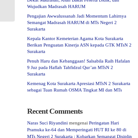
Dekat Madrasah, Asah Bakat Peserta Didik, dan
Wujudkan Madrasah HARUM
Pengajian Awwalussanah Jadi Momentum Lahirnya
Semangat Madrasah HARUM di MTs Negeri 2
Surakarta
Kepala Kantor Kemeterian Agama Kota Surakarta
Berikan Penguatan Kinerja ASN kepada GTK MTsN 2
Surakarta
Penuh Haru dan Kebanggaan! Salsabila Raih Hafalan
9 Juz pada Haflah Tahfidzul Qur’an MTsN 2
Surakarta
Kemenag Kota Surakarta Apresiasi MTsN 2 Surakarta
sebagai Tuan Rumah OSMA Tingkat MI dan MTs
Recent Comments
Naras Suci Riyandini
mengenai
Peringatan Hari
Pramuka ke-64 dan Memperingati HUT RI ke 80 di
MTs Negeri 2 Surakarta : Kobarkan Semangat Disiplin