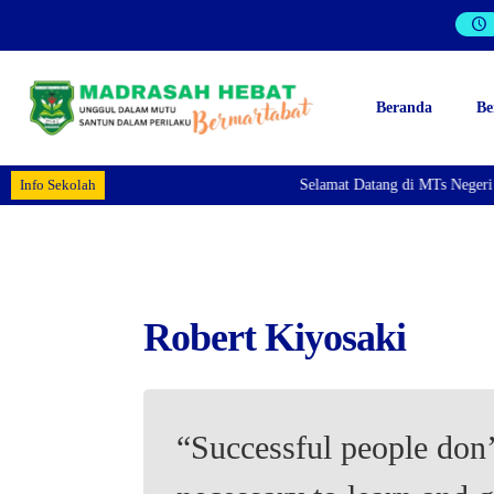
Beranda
Be
Info Sekolah
Selamat Datang di MTs Negeri 2
Robert Kiyosaki
“Successful people don’t