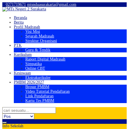
:
:
0271719671
mtsnduasurakarta@gmail.com
Beranda
Berita
Profil Madrasah
Visi Misi
Sejarah Madrasah
Struktur Organisasi
PTK
Guru & Tendik
Kurikulum
Raport Digital Madrasah
Simpatika
Online CBT
Kesiswaan
Ekstrakurikuler
PMBM 2026/2027
Brosur PMBM
Video Tutorial Pendaftaran
Link Pendaftaran
Kartu Tes PMBM
Info Sekolah