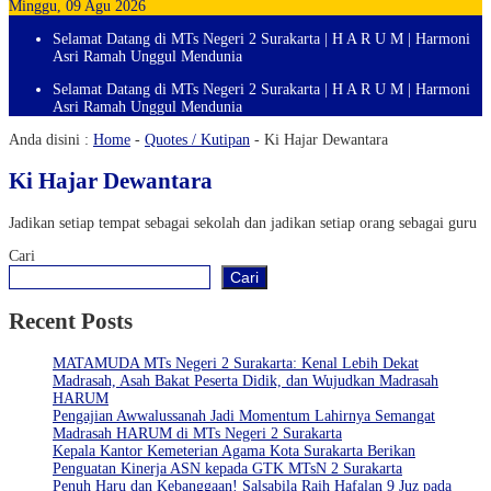
Minggu, 09 Agu 2026
Selamat Datang di MTs Negeri 2 Surakarta | H A R U M | Harmoni
Asri Ramah Unggul Mendunia
Selamat Datang di MTs Negeri 2 Surakarta | H A R U M | Harmoni
Asri Ramah Unggul Mendunia
Anda disini :
Home
-
Quotes / Kutipan
-
Ki Hajar Dewantara
Ki Hajar Dewantara
Jadikan setiap tempat sebagai sekolah dan jadikan setiap orang sebagai guru
Cari
Cari
Recent Posts
MATAMUDA MTs Negeri 2 Surakarta: Kenal Lebih Dekat
Madrasah, Asah Bakat Peserta Didik, dan Wujudkan Madrasah
HARUM
Pengajian Awwalussanah Jadi Momentum Lahirnya Semangat
Madrasah HARUM di MTs Negeri 2 Surakarta
Kepala Kantor Kemeterian Agama Kota Surakarta Berikan
Penguatan Kinerja ASN kepada GTK MTsN 2 Surakarta
Penuh Haru dan Kebanggaan! Salsabila Raih Hafalan 9 Juz pada