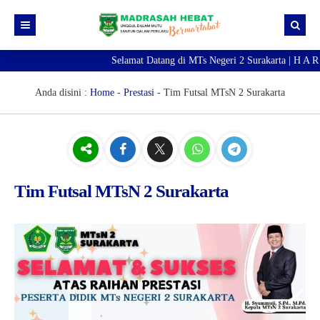
Selamat Datang di MTs Negeri 2 Surakarta | H A R
Beranda
Berita
Anda disini :
Home
-
Prestasi
-
Tim Futsal MTsN 2 Surakarta
Profil Madrasah
PTK
Visi Misi
Kurikulum
Sejarah Madrasah
Guru & Tendik
Tim Futsal MTsN 2 Surakarta
Kesiswaan
Struktur Organisasi
Raport Digital Madrasah
PMBM 2026/2027
Simpatika
Ekstrakurikuler
Online CBT
Brosur PMBM
Video Tutorial Pendaftaran
Link Pendaftaran