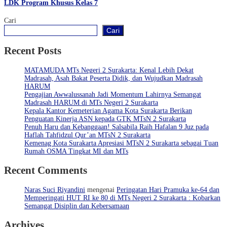
LDK Program Khusus Kelas 7
Cari
Cari
Recent Posts
MATAMUDA MTs Negeri 2 Surakarta: Kenal Lebih Dekat
Madrasah, Asah Bakat Peserta Didik, dan Wujudkan Madrasah
HARUM
Pengajian Awwalussanah Jadi Momentum Lahirnya Semangat
Madrasah HARUM di MTs Negeri 2 Surakarta
Kepala Kantor Kemeterian Agama Kota Surakarta Berikan
Penguatan Kinerja ASN kepada GTK MTsN 2 Surakarta
Penuh Haru dan Kebanggaan! Salsabila Raih Hafalan 9 Juz pada
Haflah Tahfidzul Qur’an MTsN 2 Surakarta
Kemenag Kota Surakarta Apresiasi MTsN 2 Surakarta sebagai Tuan
Rumah OSMA Tingkat MI dan MTs
Recent Comments
Naras Suci Riyandini
mengenai
Peringatan Hari Pramuka ke-64 dan
Memperingati HUT RI ke 80 di MTs Negeri 2 Surakarta : Kobarkan
Semangat Disiplin dan Kebersamaan
Archives