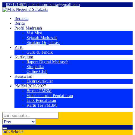
:
:
0271719671
mtsnduasurakarta@gmail.com
Beranda
Berita
Profil Madrasah
Visi Misi
Sejarah Madrasah
Struktur Organisasi
PTK
Guru & Tendik
Kurikulum
Raport Digital Madrasah
Simpatika
Online CBT
Kesiswaan
Ekstrakurikuler
PMBM 2026/2027
Brosur PMBM
Video Tutorial Pendaftaran
Link Pendaftaran
Kartu Tes PMBM
Info Sekolah