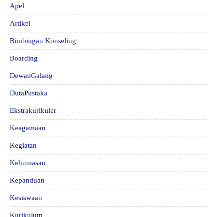
Apel
Artikel
Bimbingan Konseling
Boarding
DewanGalang
DutaPustaka
Ekstrakurikuler
Keagamaan
Kegiatan
Kehumasan
Kepanduan
Kesiswaan
Kurikulum