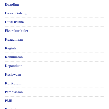
Boarding
DewanGalang
DutaPustaka
Ekstrakurikuler
Keagamaan
Kegiatan
Kehumasan
Kepanduan
Kesiswaan
Kurikulum
Pembiasaan
PMR