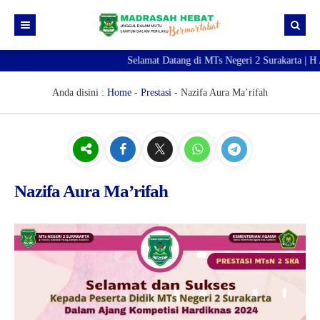
Selamat Datang di MTs Negeri 2 Surakarta | H 
Beranda
Berita
Anda disini :
Home
-
Prestasi
-
Nazifa Aura Ma’rifah
Profil Madrasah
PTK
Visi Misi
Kurikulum
Sejarah Madrasah
Guru & Tendik
Nazifa Aura Ma’rifah
Kesiswaan
Struktur Organisasi
Raport Digital Madrasah
PMBM 2026/2027
Simpatika
Ekstrakurikuler
Online CBT
Brosur PMBM
Video Tutorial Pendaftaran
Link Pendaftaran