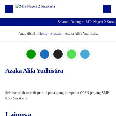
Selamat Datang di MTs Negeri 2 Surak
Beranda
Berita
Anda disini :
Home
-
Prestasi
-
Azaka Alifa Yudhistira
Profil Madrasah
PTK
Kurikulum
Azaka Alifa Yudhistira
Kesiswaan
PMBM 2026/2027
Selamat telah meraih juara 1 pada ajang kompetisi O2SN jenjang SMP
Kota Surakarta
Lainnya