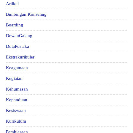
Artikel
Bimbingan Konseling
Boarding
DewanGalang
DutaPustaka
Ekstrakurikuler
Keagamaan
Kegiatan
Kehumasan
Kepanduan
Kesiswaan
Kurikulum
Pembiasaan