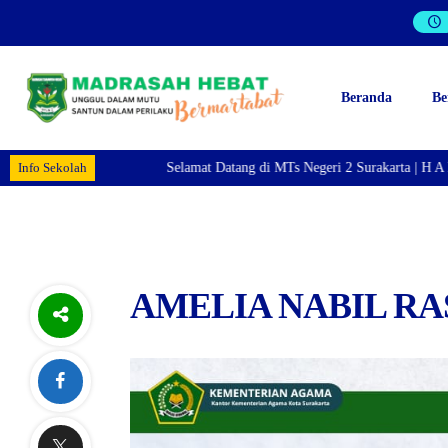
Beranda
Be
Info Sekolah
Selamat Datang di MTs Negeri 2 Surakarta | H A R
AMELIA NABIL R