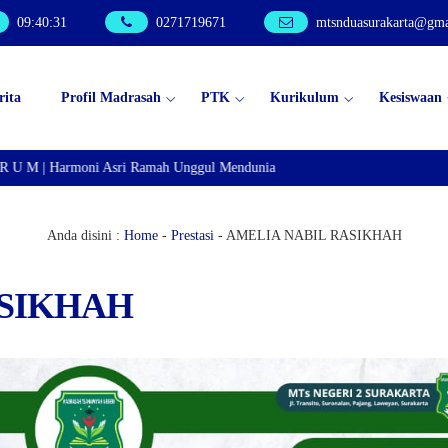
09
:
40
:
31
0271719671
mtsnduasurakarta@gma
rita
Profil Madrasah
PTK
Kurikulum
Kesiswaan
 U M | Harmoni Asri Ramah Unggul Mendunia
Anda disini :
Home
-
Prestasi
-
AMELIA NABIL RASIKHAH
ASIKHAH