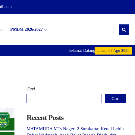
il.com
PMBM 2026/2027
Selamat Datang di MTs Negeri 2 Surakart
Jumat, 07 Agu 2026
Cari
Cari
Recent Posts
MATAMUDA MTs Negeri 2 Surakarta: Kenal Lebih