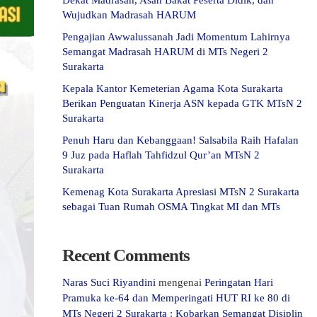
Dekat Madrasah, Asah Bakat Peserta Didik, dan
Wujudkan Madrasah HARUM
Pengajian Awwalussanah Jadi Momentum Lahirnya
Semangat Madrasah HARUM di MTs Negeri 2
Surakarta
Kepala Kantor Kemeterian Agama Kota Surakarta
Berikan Penguatan Kinerja ASN kepada GTK MTsN 2
Surakarta
Penuh Haru dan Kebanggaan! Salsabila Raih Hafalan
9 Juz pada Haflah Tahfidzul Qur’an MTsN 2
Surakarta
Kemenag Kota Surakarta Apresiasi MTsN 2 Surakarta
sebagai Tuan Rumah OSMA Tingkat MI dan MTs
Recent Comments
Naras Suci Riyandini
mengenai
Peringatan Hari
Pramuka ke-64 dan Memperingati HUT RI ke 80 di
MTs Negeri 2 Surakarta : Kobarkan Semangat Disiplin