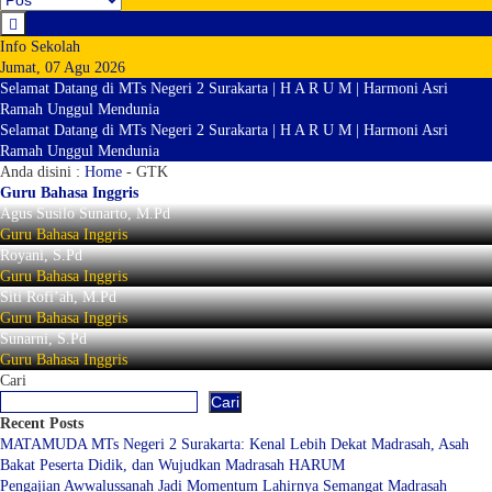
Info Sekolah
Jumat, 07 Agu 2026
Selamat Datang di MTs Negeri 2 Surakarta | H A R U M | Harmoni Asri
Ramah Unggul Mendunia
Selamat Datang di MTs Negeri 2 Surakarta | H A R U M | Harmoni Asri
Ramah Unggul Mendunia
Anda disini :
Home
-
GTK
Guru Bahasa Inggris
Agus Susilo Sunarto, M.Pd
Guru Bahasa Inggris
Royani, S.Pd
Guru Bahasa Inggris
Siti Rofi’ah, M.Pd
Guru Bahasa Inggris
Sunarni, S.Pd
Guru Bahasa Inggris
Cari
Cari
Recent Posts
MATAMUDA MTs Negeri 2 Surakarta: Kenal Lebih Dekat Madrasah, Asah
Bakat Peserta Didik, dan Wujudkan Madrasah HARUM
Pengajian Awwalussanah Jadi Momentum Lahirnya Semangat Madrasah