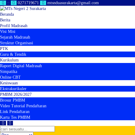
:
:
0271719671
mtsnduasurakarta@gmail.com
Beranda
Berita
Profil Madrasah
Visi Misi
Sejarah Madrasah
Struktur Organisasi
PTK
Guru & Tendik
Kurikulum
Raport Digital Madrasah
Simpatika
Online CBT
Kesiswaan
Ekstrakurikuler
PMBM 2026/2027
Brosur PMBM
Video Tutorial Pendaftaran
Link Pendaftaran
Kartu Tes PMBM