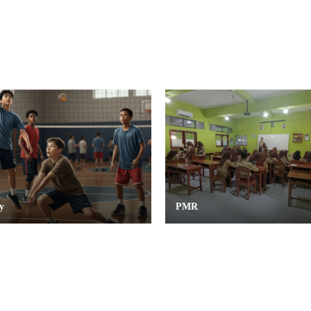
y
PMR