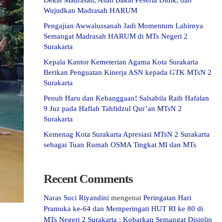
Dekat Madrasah, Asah Bakat Peserta Didik, dan
Wujudkan Madrasah HARUM
Pengajian Awwalussanah Jadi Momentum Lahirnya
Semangat Madrasah HARUM di MTs Negeri 2
Surakarta
Kepala Kantor Kemeterian Agama Kota Surakarta
Berikan Penguatan Kinerja ASN kepada GTK MTsN 2
Surakarta
Penuh Haru dan Kebanggaan! Salsabila Raih Hafalan
9 Juz pada Haflah Tahfidzul Qur’an MTsN 2
Surakarta
Kemenag Kota Surakarta Apresiasi MTsN 2 Surakarta
sebagai Tuan Rumah OSMA Tingkat MI dan MTs
Recent Comments
Naras Suci Riyandini
mengenai
Peringatan Hari
Pramuka ke-64 dan Memperingati HUT RI ke 80 di
MTs Negeri 2 Surakarta : Kobarkan Semangat Disiplin