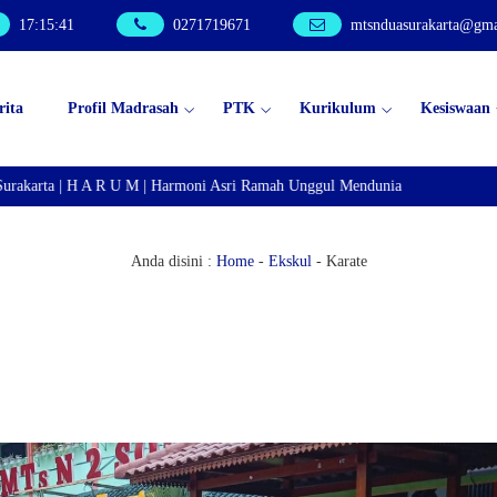
17
:
15
:
42
0271719671
mtsnduasurakarta@gma
rita
Profil Madrasah
PTK
Kurikulum
Kesiswaan
akarta | H A R U M | Harmoni Asri Ramah Unggul Mendunia
Anda disini :
Home
-
Ekskul
-
Karate