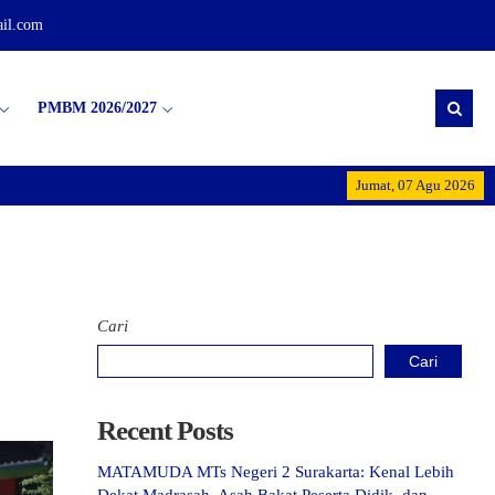
il.com
PMBM 2026/2027
Selamat Datang di MTs Neg
Jumat, 07 Agu 2026
Cari
Cari
Recent Posts
MATAMUDA MTs Negeri 2 Surakarta: Kenal Lebih