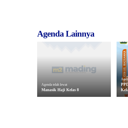
Agenda Lainnya
Agend
PPD
Agenda telah lewat
Manasik Haji Kelas 8
Kela