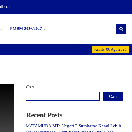
il.com
PMBM 2026/2027
Selamat Datang di MTs 
Kamis, 06 Agu 2026
Cari
Cari
Recent Posts
MATAMUDA MTs Negeri 2 Surakarta: Kenal Lebih