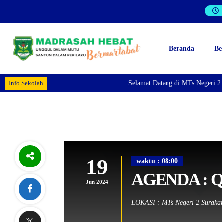
Beranda
Be
Info Sekolah
Selamat Datang di MTs Negeri 2 S
19
waktu : 08:00
AGENDA : Qu
Jun 2024
LOKASI : MTs Negeri 2 Suraka