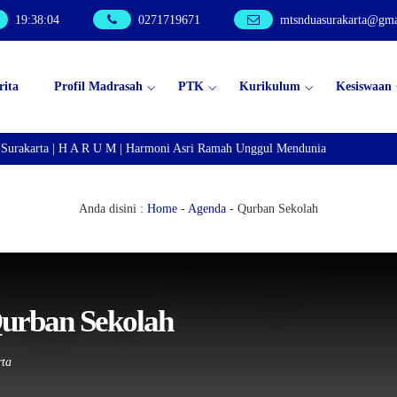
19
:
38
:
05
0271719671
mtsnduasurakarta@gma
rita
Profil Madrasah
PTK
Kurikulum
Kesiswaan
urakarta | H A R U M | Harmoni Asri Ramah Unggul Mendunia
Anda disini :
Home
-
Agenda
-
Qurban Sekolah
rban Sekolah
rta