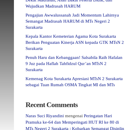
Dekat Madrasah, Asah Bakat Peserta Didik, dan
Wujudkan Madrasah HARUM
Pengajian Awwalussanah Jadi Momentum Lahirnya
Semangat Madrasah HARUM di MTs Negeri 2
Surakarta
Kepala Kantor Kemeterian Agama Kota Surakarta
Berikan Penguatan Kinerja ASN kepada GTK MTsN 2
Surakarta
Penuh Haru dan Kebanggaan! Salsabila Raih Hafalan
9 Juz pada Haflah Tahfidzul Qur’an MTsN 2
Surakarta
Kemenag Kota Surakarta Apresiasi MTsN 2 Surakarta
sebagai Tuan Rumah OSMA Tingkat MI dan MTs
Recent Comments
Naras Suci Riyandini
mengenai
Peringatan Hari
Pramuka ke-64 dan Memperingati HUT RI ke 80 di
MTs Negeri 2 Surakarta : Kobarkan Semangat Disiplin