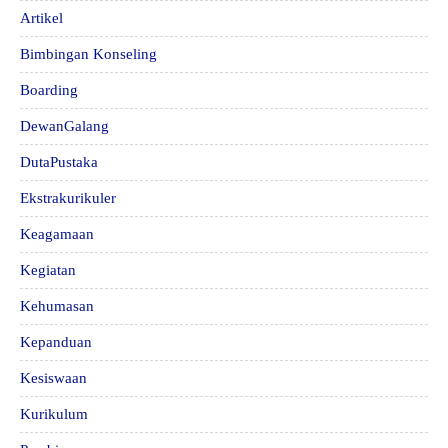
Artikel
Bimbingan Konseling
Boarding
DewanGalang
DutaPustaka
Ekstrakurikuler
Keagamaan
Kegiatan
Kehumasan
Kepanduan
Kesiswaan
Kurikulum