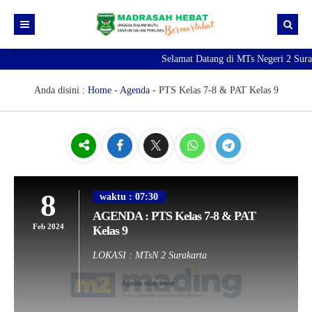
Selamat Datang di MTs Negeri 2 Surak
Beranda
Berita
Anda disini :
Home
-
Agenda
-
PTS Kelas 7-8 & PAT Kelas 9
Profil Madrasah
PTK
Visi Misi
Kurikulum
Sejarah Madrasah
Guru & Tendik
8
Kesiswaan
Struktur Organisasi
Raport Digital Madrasah
waktu : 07:30
AGENDA : PTS Kelas 7-8 & PAT
PMBM 2026/2027
Simpatika
Ekstrakurikuler
Feb 2024
Kelas 9
Online CBT
Brosur PMBM
LOKASI : MTsN 2 Surakarta
Video Tutorial Pendaftaran
Agenda telah lewat
Link Pendaftaran