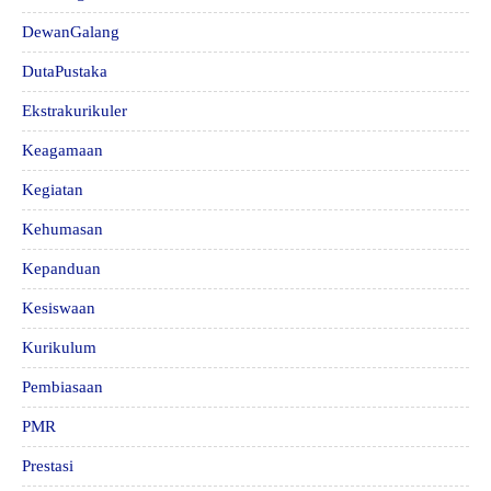
DewanGalang
DutaPustaka
Ekstrakurikuler
Keagamaan
Kegiatan
Kehumasan
Kepanduan
Kesiswaan
Kurikulum
Pembiasaan
PMR
Prestasi