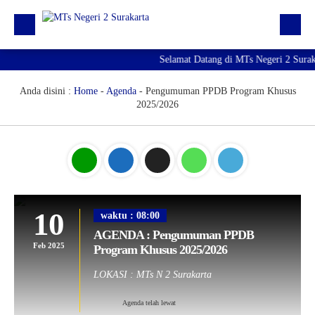
Selamat Datang di MTs Negeri 2 Surak
Beranda
Berita
Anda disini :
Home
-
Agenda
-
Pengumuman PPDB Program Khusus
2025/2026
Profil Madrasah
PTK
Kurikulum
Kesiswaan
10
waktu : 08:00
PMBM 2026/2027
AGENDA : Pengumuman PPDB
Feb 2025
Program Khusus 2025/2026
LOKASI : MTs N 2 Surakarta
Agenda telah lewat