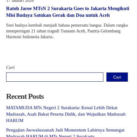
17 Januari 2026
Kartu Tes PMBM
Ratoh Jaroe MTsN 2 Surakarta Goes to Jakarta Mengikuti
Misi Budaya Satukan Gerak dan Doa untuk Aceh
Seni budaya kembali menjadi bahasa pemersatu bangsa. Dalam rangka
memperingati 21 tahun tragedi Tsunami Aceh, Panitia Gelombang
Harmoni Indonesia Jakarta..
Cari
Cari
Recent Posts
MATAMUDA MTs Negeri 2 Surakarta: Kenal Lebih Dekat
Madrasah, Asah Bakat Peserta Didik, dan Wujudkan Madrasah
HARUM
Pengajian Awwalussanah Jadi Momentum Lahirnya Semangat
Madrasah HARUM di MTs Negeri 2 Surakarta