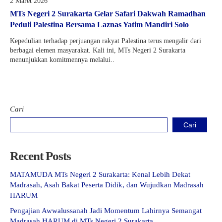
2 Maret 2026
Kartu Tes PMBM
MTs Negeri 2 Surakarta Gelar Safari Dakwah Ramadhan
Peduli Palestina Bersama Laznas Yatim Mandiri Solo
Kepedulian terhadap perjuangan rakyat Palestina terus mengalir dari
berbagai elemen masyarakat. Kali ini, MTs Negeri 2 Surakarta
menunjukkan komitmennya melalui..
Cari
Cari
Recent Posts
MATAMUDA MTs Negeri 2 Surakarta: Kenal Lebih Dekat
Madrasah, Asah Bakat Peserta Didik, dan Wujudkan Madrasah
HARUM
Pengajian Awwalussanah Jadi Momentum Lahirnya Semangat
Madrasah HARUM di MTs Negeri 2 Surakarta