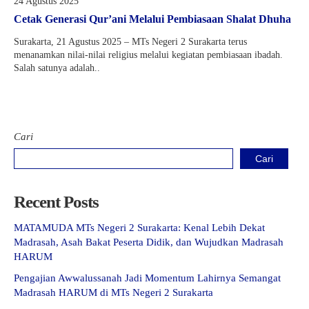
24 Agustus 2025
Kartu Tes PMBM
Cetak Generasi Qur’ani Melalui Pembiasaan Shalat Dhuha
Surakarta, 21 Agustus 2025 – MTs Negeri 2 Surakarta terus
menanamkan nilai-nilai religius melalui kegiatan pembiasaan ibadah.
Salah satunya adalah..
Cari
Cari
Recent Posts
MATAMUDA MTs Negeri 2 Surakarta: Kenal Lebih Dekat
Madrasah, Asah Bakat Peserta Didik, dan Wujudkan Madrasah
HARUM
Pengajian Awwalussanah Jadi Momentum Lahirnya Semangat
Madrasah HARUM di MTs Negeri 2 Surakarta