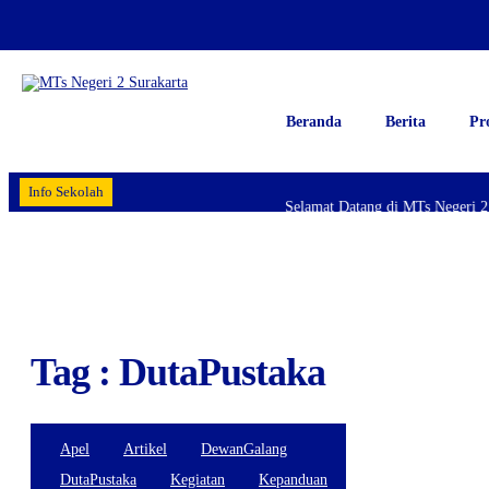
Beranda
Berita
Pr
Info Sekolah
Selamat Datang di MTs Negeri 2 S
Tag : DutaPustaka
Apel
Artikel
DewanGalang
DutaPustaka
Kegiatan
Kepanduan