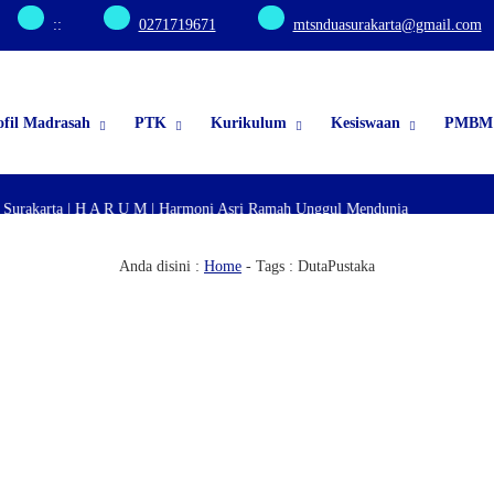
:
:
0271719671
mtsnduasurakarta@gmail.com
ofil Madrasah
PTK
Kurikulum
Kesiswaan
PMBM 
urakarta | H A R U M | Harmoni Asri Ramah Unggul Mendunia
Anda disini :
Home
- Tags :
DutaPustaka