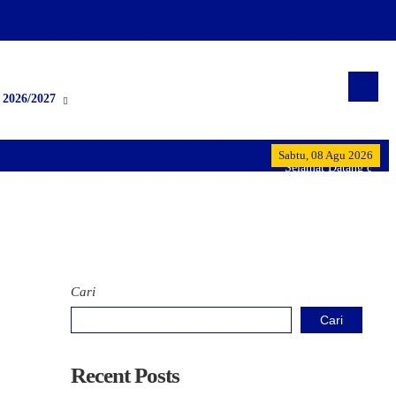
2026/2027
Sabtu, 08 Agu 2026
Selamat Datang di MTs 
Cari
Cari
Recent Posts