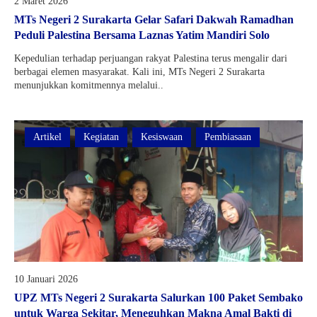
2 Maret 2026
Kartu Tes PMBM
MTs Negeri 2 Surakarta Gelar Safari Dakwah Ramadhan
Peduli Palestina Bersama Laznas Yatim Mandiri Solo
Kepedulian terhadap perjuangan rakyat Palestina terus mengalir dari
berbagai elemen masyarakat. Kali ini, MTs Negeri 2 Surakarta
menunjukkan komitmennya melalui..
Artikel
Kegiatan
Kesiswaan
Pembiasaan
10 Januari 2026
UPZ MTs Negeri 2 Surakarta Salurkan 100 Paket Sembako
untuk Warga Sekitar, Meneguhkan Makna Amal Bakti di