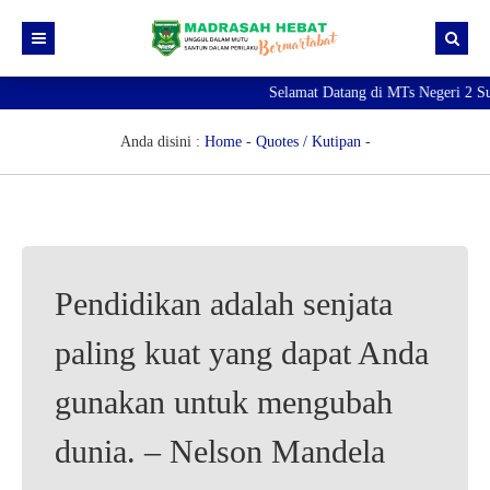
Selamat Datang di MTs Negeri 2 Su
Beranda
Berita
Anda disini :
Home
-
Quotes / Kutipan
-
Profil Madrasah
PTK
Visi Misi
Kurikulum
Sejarah Madrasah
Guru & Tendik
Pendidikan adalah senjata
Kesiswaan
Struktur Organisasi
Raport Digital Madrasah
paling kuat yang dapat Anda
PMBM 2026/2027
Simpatika
Ekstrakurikuler
Online CBT
Brosur PMBM
gunakan untuk mengubah
Video Tutorial Pendaftaran
dunia. – Nelson Mandela
Link Pendaftaran