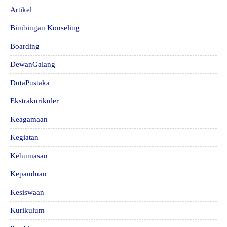
Artikel
Bimbingan Konseling
Boarding
DewanGalang
DutaPustaka
Ekstrakurikuler
Keagamaan
Kegiatan
Kehumasan
Kepanduan
Kesiswaan
Kurikulum