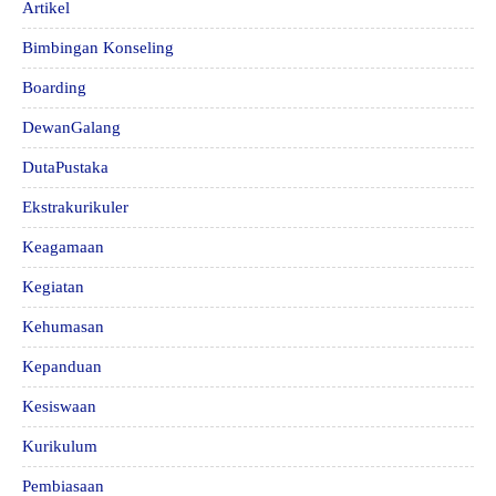
Artikel
Bimbingan Konseling
Boarding
DewanGalang
DutaPustaka
Ekstrakurikuler
Keagamaan
Kegiatan
Kehumasan
Kepanduan
Kesiswaan
Kurikulum
Pembiasaan