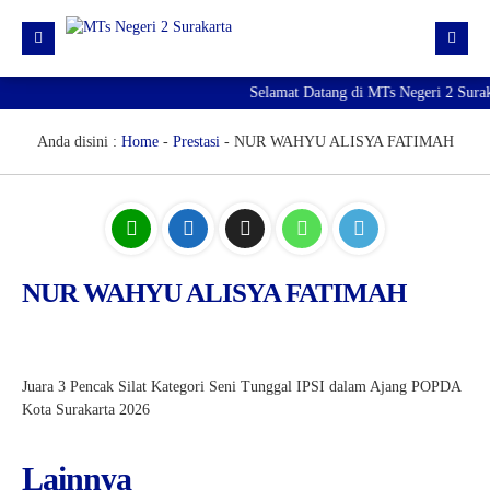
Selamat Datang di MTs Negeri 2 Surak
Beranda
Berita
Anda disini :
Home
-
Prestasi
-
NUR WAHYU ALISYA FATIMAH
Profil Madrasah
PTK
Kurikulum
NUR WAHYU ALISYA FATIMAH
Kesiswaan
PMBM 2026/2027
Juara 3 Pencak Silat Kategori Seni Tunggal IPSI dalam Ajang POPDA
Kota Surakarta 2026
Lainnya