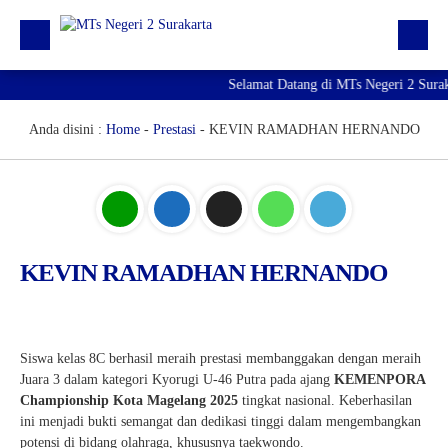
Selamat Datang di MTs Negeri 2 Surak
Beranda
Berita
Anda disini :
Home
-
Prestasi
-
KEVIN RAMADHAN HERNANDO
Profil Madrasah
PTK
Kurikulum
KEVIN RAMADHAN HERNANDO
Kesiswaan
PMBM 2026/2027
Siswa kelas 8C berhasil meraih prestasi membanggakan dengan meraih
Juara 3 dalam kategori Kyorugi U-46 Putra pada ajang
KEMENPORA
Championship Kota Magelang 2025
tingkat nasional. Keberhasilan
ini menjadi bukti semangat dan dedikasi tinggi dalam mengembangkan
potensi di bidang olahraga, khususnya taekwondo.