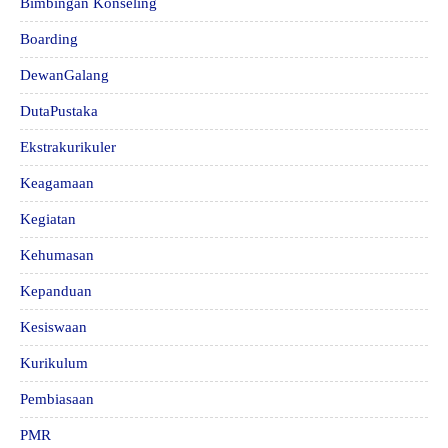
Bimbingan Konseling
Boarding
DewanGalang
DutaPustaka
Ekstrakurikuler
Keagamaan
Kegiatan
Kehumasan
Kepanduan
Kesiswaan
Kurikulum
Pembiasaan
PMR