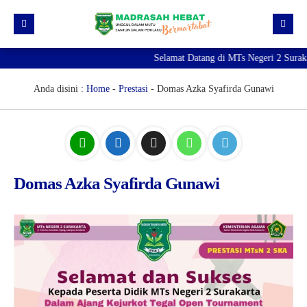
Selamat Datang di MTs Negeri 2 Suraka
Beranda
Berita
Anda disini :
Home
-
Prestasi
-
Domas Azka Syafirda Gunawi
Profil Madrasah
PTK
Visi Misi
Kurikulum
Sejarah Madrasah
Guru & Tendik
Domas Azka Syafirda Gunawi
Kesiswaan
Struktur Organisasi
Raport Digital Madrasah
PMBM 2026/2027
Simpatika
Ekstrakurikuler
Online CBT
Brosur PMBM
Video Tutorial Pendaftaran
Link Pendaftaran