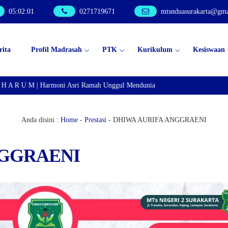
05
:
02
:
02
0271719671
mtsnduasurakarta@gma
rita
Profil Madrasah
PTK
Kurikulum
Kesiswaan
 A R U M | Harmoni Asri Ramah Unggul Mendunia
Anda disini :
Home
-
Prestasi
-
DHIWA AURIFA ANGGRAENI
NGGRAENI