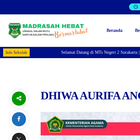
Beranda
Be
Info Sekolah
Selamat Datang di MTs Negeri 2 Surakarta | H
DHIWA AURIFA A