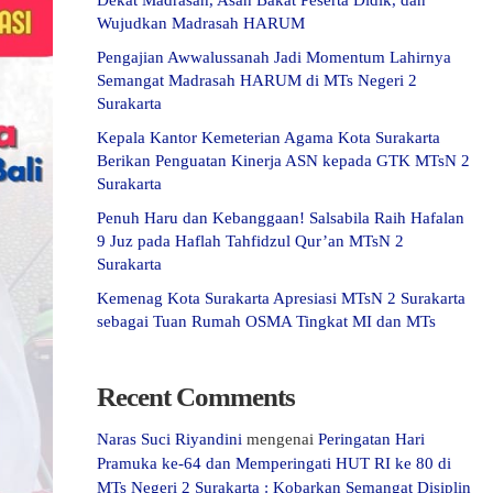
Dekat Madrasah, Asah Bakat Peserta Didik, dan
Wujudkan Madrasah HARUM
Pengajian Awwalussanah Jadi Momentum Lahirnya
Semangat Madrasah HARUM di MTs Negeri 2
Surakarta
Kepala Kantor Kemeterian Agama Kota Surakarta
Berikan Penguatan Kinerja ASN kepada GTK MTsN 2
Surakarta
Penuh Haru dan Kebanggaan! Salsabila Raih Hafalan
9 Juz pada Haflah Tahfidzul Qur’an MTsN 2
Surakarta
Kemenag Kota Surakarta Apresiasi MTsN 2 Surakarta
sebagai Tuan Rumah OSMA Tingkat MI dan MTs
Recent Comments
Naras Suci Riyandini
mengenai
Peringatan Hari
Pramuka ke-64 dan Memperingati HUT RI ke 80 di
MTs Negeri 2 Surakarta : Kobarkan Semangat Disiplin