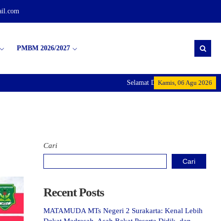
il.com
PMBM 2026/2027
Selamat Datang di MTs Negeri 2 Sur
Kamis, 06 Agu 2026
Cari
Cari
Recent Posts
MATAMUDA MTs Negeri 2 Surakarta: Kenal Lebih