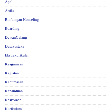
Apel
Artikel
Bimbingan Konseling
Boarding
DewanGalang
DutaPustaka
Ekstrakurikuler
Keagamaan
Kegiatan
Kehumasan
Kepanduan
Kesiswaan
Kurikulum